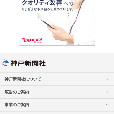
神戸新聞社について
会社案内
採用情報
広告のご案内
契約社員/アルバイト募集
紙面・ネット
ミントビジョン
事業のご案内