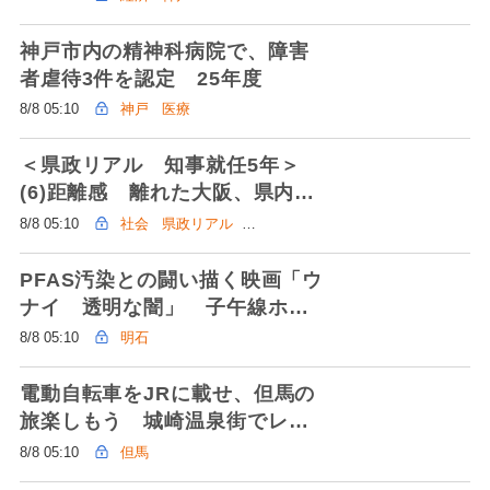
神戸市内の精神科病院で、障害
者虐待3件を認定 25年度
8/8 05:10
神戸
医療
＜県政リアル 知事就任5年＞
(6)距離感 離れた大阪、県内首
長も模索
8/8 05:10
社会
県政リアル
再負託 斎藤県政
PFAS汚染との闘い描く映画「ウ
ナイ 透明な闇」 子午線ホー
ル
8/8 05:10
明石
電動自転車をJRに載せ、但馬の
旅楽しもう 城崎温泉街でレン
タル
8/8 05:10
但馬