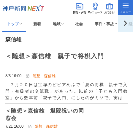
朝刊・夕刊
Myニュース
おでかけ
トップ
新着
地域
社会
事件・事故
経
森信雄
＜随想＞森信雄 親子で将棋入門
8/5 16:00
随想
森信雄
７月２０日は宝塚のピピアめふで「夏の将棋 親子で入
門・初級者の交流戦」があった。以前の「子ども入門教
室」から数年前「親子で入門」にしたのがミソで、実は苦
労の産物。イベント初期は内容が難しすぎて途中で保護者
＜随想＞森信雄 退院祝いの同
からクレームが来たり、子どもたちも飽きて遊びだしたり
と大変だった。
窓会
7/21 16:00
随想
森信雄