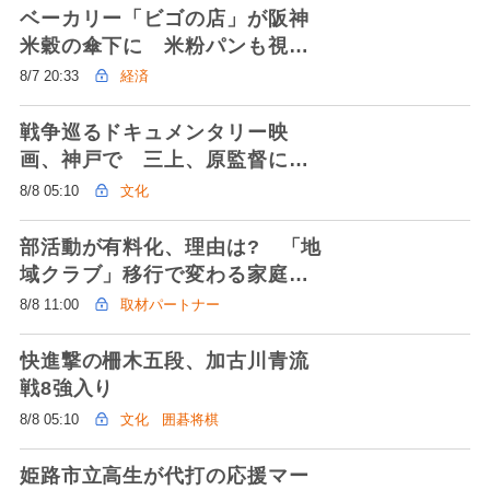
ベーカリー「ビゴの店」が阪神
米穀の傘下に 米粉パンも視野
か
8/7 20:33
経済
戦争巡るドキュメンタリー映
画、神戸で 三上、原監督に聞
く
8/8 05:10
文化
部活動が有料化、理由は? 「地
域クラブ」移行で変わる家庭負
担と機会の格差
8/8 11:00
取材パートナー
快進撃の柵木五段、加古川青流
戦8強入り
8/8 05:10
文化
囲碁将棋
姫路市立高生が代打の応援マー