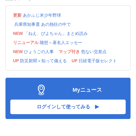
台湾、中国軍の上陸阻止演習実施
14:19
大リーグ、村上が２５号ソロ
更新
あかふじ米少年野球
14:08
兵庫県知事選 あの熱狂の中で
自動運転、乗らず嫌い？
13:53
NEW
「ねえ、ぴよちゃん」まとめ読み
平和宣言の会議録の永久保存決定
13:38
リニューアル
随想～著名人エッセー
アジア大会の公式ウエアを発表
13:17
NEW
ひょうごの人事
マップ付き
危ない交差点
大阪、御堂筋線でバッテリー発火
13:12
UP
防災新聞＋知って備える
UP
日経電子版セレクト
新大統領、麻薬組織との対決宣言
12:37
悠仁さまキャンプ大会視察
12:16
Myニュース
＜ひょうごクロニクル＞(32)1923～2025 関西３空
12:00
港 騒音深刻、揺れ動いた政策
ログインして使ってみる
辺野古事故、全容解明求め会設立
11:25
台風１３号、引き続き警戒を
11:25
米軍高官、戦闘出口模索か
11:10