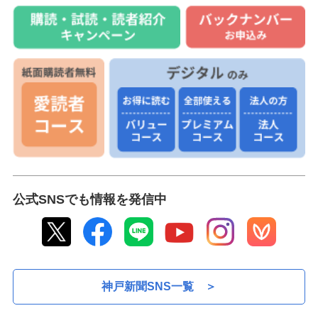
熊本地震の死者３９人に
10:50
遊学館５-６青森山田
10:49
松山英樹は２６位
10:39
青森山田が２回戦進出
10:34
お盆休みの交通ラッシュ本格化
10:19
長崎原爆犠牲者に「献水」準備
10:13
米、合意でイラン港湾封鎖解除か
10:08
→新着ニュースをもっと見る
公式SNSでも情報を発信中
神戸新聞SNS一覧 ＞