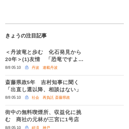
きょうの注目記事
＜丹波竜と歩む 化石発見から
20年＞(1)友情 「恐竜ですよ」
告げられ驚き 旧友の絆が学名
8/8 05:10
丹波
連載丹波
に
斎藤県政5年 吉村知事に聞く
「出直し選以降、相談はない」
8/8 05:10
社会
再負託 斎藤県政
街中の無料喫煙所、収益化に挑
む 商社の元林が三宮に1号店
8/8 05:10
経済
神戸