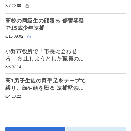
8/7 20:00
高校の同級生の顔殴る 傷害容疑
で15歳少年逮捕
6/16 09:02
小野市役所で「市長に会わせ
ろ」 制止しようとした職員の腕
つかむ 暴行容疑で73歳男逮捕
8/6 07:14
高1男子生徒の両手足をテープで
縛り、顔や頭を殴る 逮捕監禁な
どの疑いで17歳少年逮捕 神戸
8/4 10:22