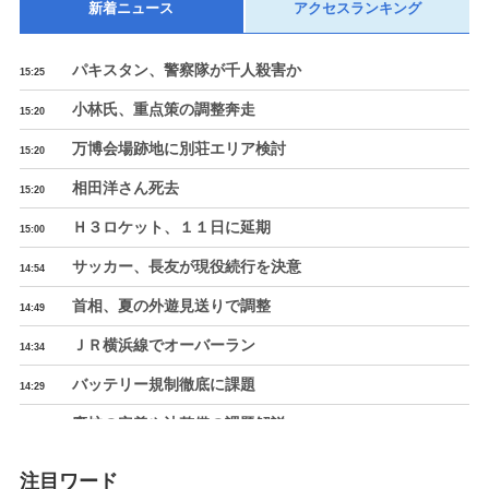
新着ニュース
アクセスランキング
パキスタン、警察隊が千人殺害か
15:25
小林氏、重点策の調整奔走
15:20
万博会場跡地に別荘エリア検討
15:20
相田洋さん死去
15:20
Ｈ３ロケット、１１日に延期
15:00
サッカー、長友が現役続行を決意
14:54
首相、夏の外遊見送りで調整
14:49
ＪＲ横浜線でオーバーラン
14:34
バッテリー規制徹底に課題
14:29
廃炉の定義や法整備の課題解説
14:29
韓国軍、最前線で問題続発
14:24
注目ワード