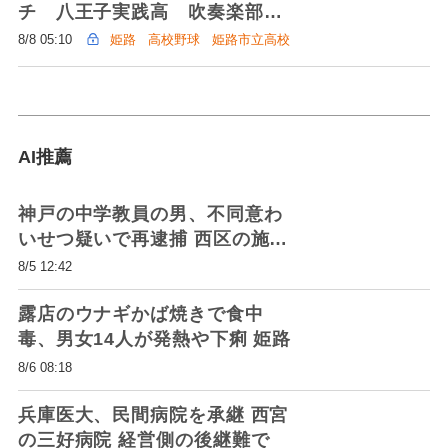
チ 八王子実践高 吹奏楽部が
コンクールで帯同できず
8/8 05:10
姫路
高校野球
姫路市立高校
26年夏
AI推薦
神戸の中学教員の男、不同意わ
いせつ疑いで再逮捕 西区の施設
で少女に、「間違いない」と認
8/5 12:42
める
露店のウナギかば焼きで食中
毒、男女14人が発熱や下痢 姫路
8/6 08:18
兵庫医大、民間病院を承継 西宮
の三好病院 経営側の後継難で