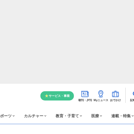
サービス・事業
朝刊・夕刊
Myニュース
おでかけ
記
ポーツ
カルチャー
教育・子育て
医療
連載・特集