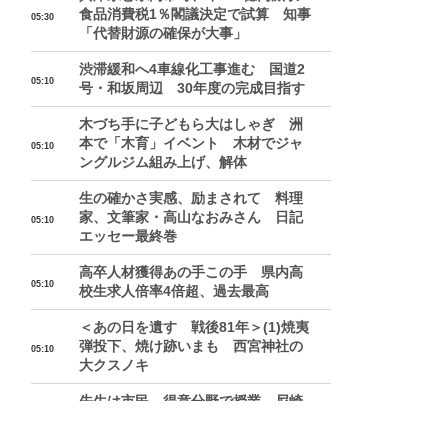
食品消費税1％閣議決定で試算 知事
05:30
「代替財源の確保が大事」
渋滞緩和へ4車線化工事進む 国道2
05:10
号・和坂周辺 30年度の完成目指す
木づち手に子どもら大はしゃぎ 洲
本で「木育」イベント 木材でジャ
05:10
ングルジム組み上げ、解体
生の確かさ実感、励まされて 料理
家、文筆家・高山なおみさん 日記
05:10
エッセー最終巻
高卒人材獲得あの手この手 県内高
05:10
校生求人倍率4倍超、過去最高
＜あの日を遺す 戦後81年＞(1)焼夷
弾投下、焼け跡いまも 西宮神社の
05:10
大クスノキ
先生は市民、得意分野で授業 尼崎
双星高でサマーセミナー プログラ
05:10
ミングなど260講座