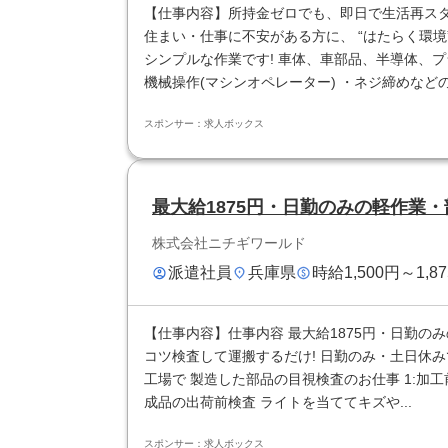
【仕事内容】所持金ゼロでも、即日で生活再スタ
住まい・仕事に不安がある方に、 “はたらく環境”
シンプルな作業です! 車体、車部品、半導体、プ
機械操作(マシンオペレーター) ・ネジ締めなどの
スポンサー：求人ボックス
最大給1875円・日勤のみの軽作業
株式会社ニチギワールド
派遣社員
兵庫県
時給1,500円～1,8
【仕事内容】仕事内容 最大給1875円・日勤のみ
コツ検査して運搬するだけ! 日勤のみ・土日休み
工場で 製造した部品の目視検査のお仕事 1:加
成品の出荷前検査 ライトを当ててキズや...
スポンサー：求人ボックス