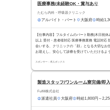
医療事務/未経験OK・賞与あり
たむら内科・呼吸器クリニック
アルバイト・パート
大阪府
時給1,3
【仕事内容】フルタイムのパート勤務|木日祝休み|勤
以上 受付・患者様対応 医療事務業務 電話対応
会いする、クリニックの「顔」となる大切なお仕
お迎えし、安心して診療を受けていただけるようサ
スポンサー：求人ボックス
製造スタッフ/ワンルーム寮完備/即入
Fulfill株式会社
派遣社員
大阪府
時給1,800円～2,2