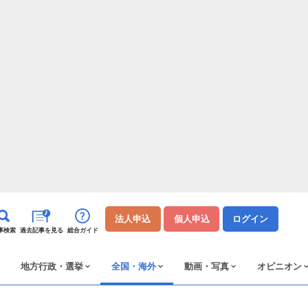
法人申込
個人申込
ログイン
事検索
過去記事を見る
総合ガイド
地方行政・選挙
全国・海外
動画・写真
オピニオン