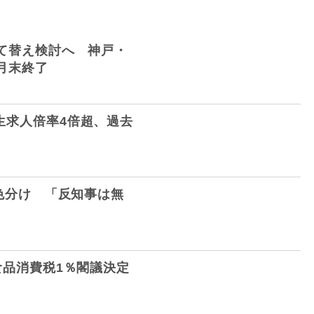
て替え検討へ 神戸・
月末終了
生求人倍率4倍超、過去
員色分け 「反知事は無
食品消費税1％閣議決定
」