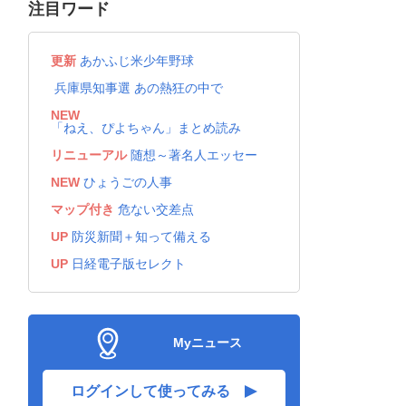
注目ワード
年末恒例「姫路第九合唱団」の演奏
会 節目の50回目へ練習開始 アク
05:10
リエで12月6日公演
更新
あかふじ米少年野球
兵庫県知事選 あの熱狂の中で
姫路で野球教室 T－岡田さんら指
導 児童ら100人参加、体の使い方や
05:10
NEW
盗塁など学ぶ
「ねえ、ぴよちゃん」まとめ読み
リニューアル
随想～著名人エッセー
玩具や絵で乗り物の変遷紹介 ブリ
キ製など140点出品 兵庫県立歴史博
05:10
NEW
ひょうごの人事
物館
マップ付き
危ない交差点
手話ダンス、高校生に手ほどき 福
UP
防災新聞＋知って備える
伸電機従業員が体験会 手の動き、
05:10
表情で歌詞表現 福崎
UP
日経電子版セレクト
喜び悔しさ、選手と共に 甲子園で
も全力サポート 社高3年生マネジャ
05:10
ー「まずは1勝」
Myニュース
＜戦後81年＞6歳の時に広島で被爆
神戸・灘区在住の貞清百合子さん、
05:10
ログインして使ってみる
当時語る