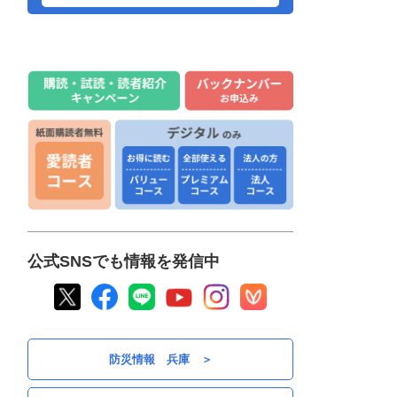
【成績あり】手話の魅力、豊かに熱
弁 神戸でスピーチ大会、7～78歳の
05:10
11組13人登壇
10代の新鮮な感性紹介 「第6回アー
ト・ティーン公募展」 三木・堀光
05:10
美術館
特殊詐欺被害を水際で阻止 郵便局
員とコンビニ店員に感謝状 兵庫県
05:10
警
独立リーグ・兵庫ブレイバーズ、目
指せ2400人観戦 前季比150人増へ
05:10
集客策に知恵絞る
公式SNSでも情報を発信中
日本刀、匠の技を紹介 近畿拠点の7
人が12振り出品 龍野歴史文化資料
05:10
館
＜県政リアル 知事就任5年＞(4)議員
防災情報 兵庫 ＞
色分け 「反知事は無視」、広がる
05:10
臆測