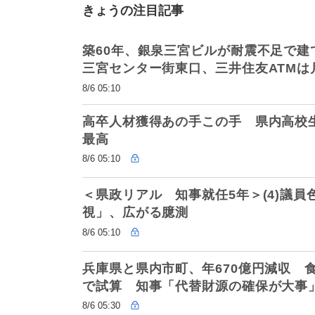
きょうの注目記事
築60年、銀泉三宮ビルが耐震不足で建
三宮センター街東口、三井住友ATMは
8/6 05:10
高卒人材獲得あの手この手 県内高校
最高
8/6 05:10
＜県政リアル 知事就任5年＞(4)議
視」、広がる臆測
8/6 05:10
兵庫県と県内市町、年670億円減収 
で試算 知事「代替財源の確保が大事
8/6 05:30