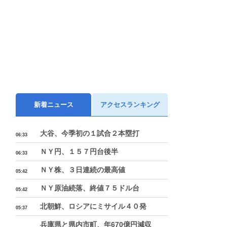
新着ニュース
アクセスランキング
大谷、今季初の１試合２本塁打
06:33
ＮＹ円、１５７円台後半
06:33
ＮＹ株、３日連続の最高値
05:42
ＮＹ原油続落、終値７５ドル台
05:42
北朝鮮、ロシアにミサイル４０発
05:37
兵庫県と県内市町、年670億円減収