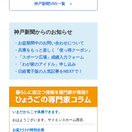
神戸新聞SNS一覧 ＞
築60年、銀泉三宮ビルが耐震不足で
建て替え検討へ 神戸・三宮センタ
05:10
ー街東口、三井住友ATMは月末終了
ヴィッセル神戸新加入の高橋「プレ
神戸新聞からのお知らせ
ーで違い出す」 刺激受け、飛躍誓
05:10
う
お盆期間中のお問い合わせについて
部活地域展開へ指導者育成 兵庫県
兵庫をもっと楽しく「使っ得クーポン」
05:10
スポーツ協会が研修会開始
「スポーツ広場」成績入力フォーム
「わが家のアイドル」申し込み
社、聖地を堂々行進 地元の応援実
感 全国高校野球選手権大会、甲子
日経電子版の人気記事をNEXTで！
05:10
園球場で開幕
介護保険会計、2500万円不足 香美
町が繰り入れミス 補正予算で穴埋
05:10
め検討
育てた野菜、月1回の出張販売 就労
支援B型事業所「ドーナツワーク
05:10
ス」 豊岡
→新着ニュースをもっと見る