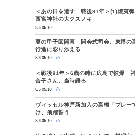
＜あの日を遺す 戦後81年＞(1)焼
西宮神社の大クスノキ
8/6 05:10
夏の甲子園開幕 開会式司会、東播の
行進に彩り添える
8/6 05:10
＜戦後81年＞6歳の時に広島で被爆 
合子さん、当時語る
8/6 05:10
ヴィッセル神戸新加入の高橋「プレー
け、飛躍誓う
8/6 05:10