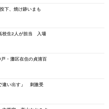
夷弾投下、焼け跡いまも
高校生2人が担当 入場
神戸・灘区在住の貞清百
で違い出す」 刺激受