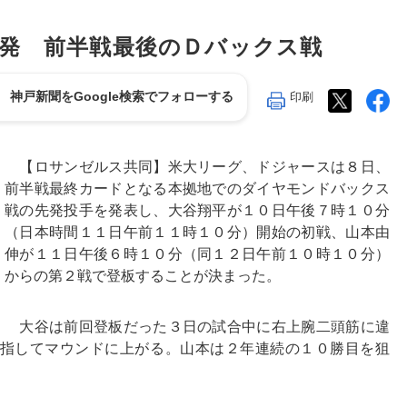
発 前半戦最後のＤバックス戦
印刷
神戸新聞をGoogle検索でフォローする
【ロサンゼルス共同】米大リーグ、ドジャースは８日、
前半戦最終カードとなる本拠地でのダイヤモンドバックス
戦の先発投手を発表し、大谷翔平が１０日午後７時１０分
（日本時間１１日午前１１時１０分）開始の初戦、山本由
伸が１１日午後６時１０分（同１２日午前１０時１０分）
からの第２戦で登板することが決まった。
大谷は前回登板だった３日の試合中に右上腕二頭筋に違
指してマウンドに上がる。山本は２年連続の１０勝目を狙