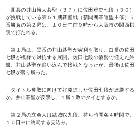
囲碁の井山裕太碁聖（３７）に佐田篤史七段（３０）
が挑戦している第５１期碁聖戦（新聞囲碁連盟主催）５
番勝負の第２局は、１０日午前９時から大阪市の関西棋
院で打たれる。
第１局は、黒番の井山碁聖が実利を取り、白番の佐田
七段が模様で対抗する展開。佐田七段の優勢で迎えた終
盤、井山碁聖が追い込んで接戦となったが、最後は佐田
七段が競り勝った。
タイトル奪取に向けて好発進した佐田七段が連勝する
か。井山碁聖が反撃し、１勝１敗のタイとするか。
第２局の立会人は結城聡九段。持ち時間各４時間で、
１０日中に終局する見込み。