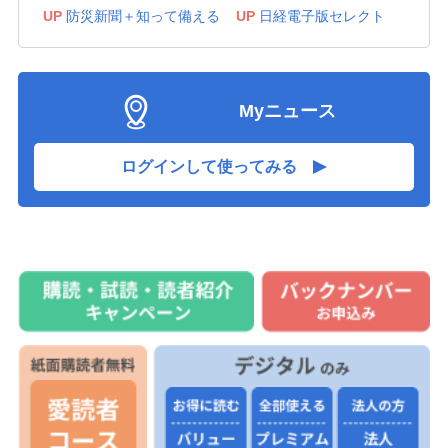
表現
UP
防災新聞＋知って備える
UP
日経電子版セレクト
良質な酒米育成へ山田錦の穂肥診断 JAみのり職員、
05:10
吉川の30地区で 肥料まく時期や量を助言
神戸新聞YouTubeが登録10万人突破 オススメ動画
Myニュース
05:10
（3）鉄人28号製造密着、交通事故の瞬間実演…
校園歌、社歌は心のよりどころ 相生市内の楽曲や関
ログインして使ってみる
05:10
連資料80点、なぎさホールで展示
空き家再生で地域の価値創造を 県が5団体認定、今後
05:10
3年間の資金支援へ
＜県政リアル 知事就任5年＞(5)SNS発信 情報選別、
05:10
「県民の誤解招く」
新体操の大野、重圧乗り越え涙「ようやく自分に勝て
05:10
た」 全国高校総体・女子個人総合で初優勝
J1リーグ開幕、ヴィッセル神戸の郷家と前川が抱負語
05:10
る 8日、敵地福岡で初戦
韓国の「慶北ジオパーク」 但馬の高校生らが訪問
05:10