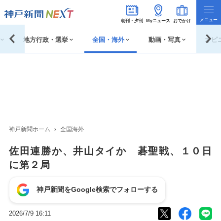
朝刊・夕刊
Myニュース
おでかけ
地方行政・選挙
全国・海外
動画・写真
オピ
神戸新聞ホーム
全国海外
佐田連勝か、井山タイか 碁聖戦、１０日
に第２局
神戸新聞をGoogle検索でフォローする
2026/7/9 16:11