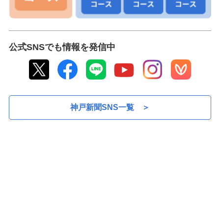
養父・関宮で子ども歌舞伎が再始動 新指導者が就
05:10
任、来年3月に公演へ 児童「しっかり演じたい」
丹波出身・姫路女学院の大野さん、バレーボールで近
05:10
畿中学総体へ 「家族への感謝をプレーに」
公式SNSでも情報を発信中
筆文字と菓子で心も体も和む店に 母と娘、柏原の元
05:10
電器店改装しオープン 世代超え、ほっこりと
高校生が地元企業を見学 進路選択の参考へ加古川商
05:10
議所が開催 初日は介護現場に10人訪問
神戸新聞SNS一覧 ＞
＜正平調＞被災地の立秋
05:10
＜日々小論＞夏の千年家 論説委員・松岡健
05:10
＜社説＞消費税減税／安定財源を手放す暴挙だ
05:10
＜まりさんの管理人日記＞(23)アレッサンドラと再会
05:10
旅と日常、ともに楽しみ創作
＜理科の散歩道＞(1050)塗装の多様な技術 用途に応
05:10
じて使い分け