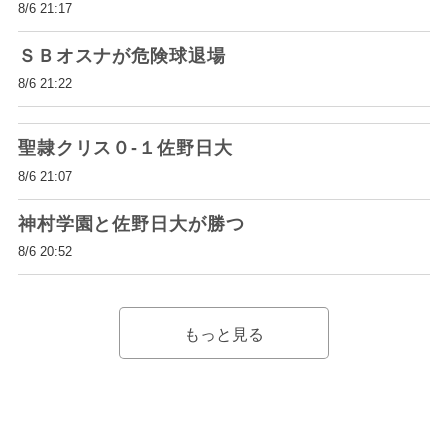
8/6 21:17
ＳＢオスナが危険球退場
8/6 21:22
聖隷クリス０-１佐野日大
8/6 21:07
神村学園と佐野日大が勝つ
8/6 20:52
もっと見る