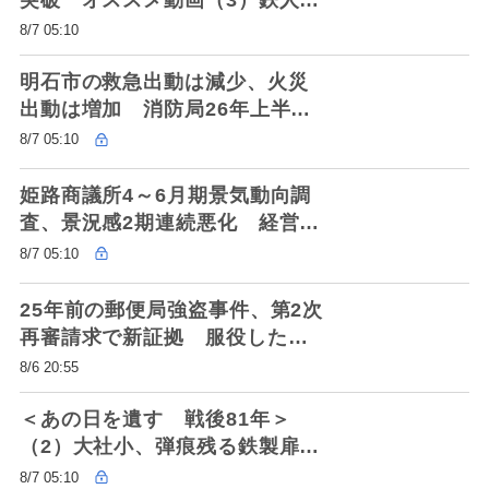
号製造密着、交通事故の瞬間実
8/7 05:10
演…
明石市の救急出動は減少、火災
出動は増加 消防局26年上半期
まとめ 救急車要請、迷ったら
8/7 05:10
「#7119」
姫路商議所4～6月期景気動向調
査、景況感2期連続悪化 経営課
題「物価上昇」が最多
8/7 05:10
25年前の郵便局強盗事件、第2次
再審請求で新証拠 服役したナ
イジェリア人の弁護団「有罪の
8/6 20:55
前提覆す」
＜あの日を遺す 戦後81年＞
（2）大社小、弾痕残る鉄製扉
西宮市桜谷町 陸軍が駐屯、学
8/7 05:10