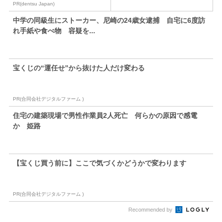
が...
PR(dentsu Japan)
P
中学の同級生にストーカー、尼崎の24歳女逮捕 自宅に6度訪
れ手紙や食べ物 容疑を...
宝くじの“運任せ”から抜けた人だけ変わる
PR(合同会社デジタルファーム )
住宅の建築現場で男性作業員2人死亡 何らかの原因で感電
か 姫路
【宝くじ買う前に】ここで気づくかどうかで変わります
PR(合同会社デジタルファーム )
Recommended by