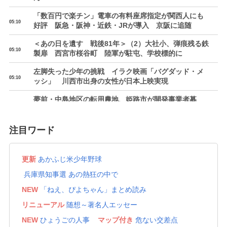
「数百円で楽チン」電車の有料座席指定が関西人にも
05:10
好評 阪急・阪神・近鉄・JRが導入 京阪に追随
＜あの日を遺す 戦後81年＞（2）大社小、弾痕残る鉄
05:10
製扉 西宮市桜谷町 陸軍が駐屯、学校標的に
左脚失った少年の挑戦 イラク映画「バグダッド・メ
05:10
ッシ」 川西市出身の女性が日本上映実現
夢前・中島地区の転用農地、姫路市が開発事業者募
05:10
集 規制緩和、工場や倉庫など想定
姫路商議所4～6月期景気動向調査、景況感2期連続悪
注目ワード
05:10
化 経営課題「物価上昇」が最多
世界のキッズモデル、播州織着用へ あすから淡路で
更新
あかふじ米少年野球
05:10
ファッションイベント 西脇高生が20着提供
兵庫県知事選 あの熱狂の中で
神大病院に入院中の子どもらへ 「心のケアに」と人
NEW
「ねえ、ぴよちゃん」まとめ読み
05:10
形贈る 神戸キワニスクラブが50体
リニューアル
随想～著名人エッセー
「八」テーマの御朱印企画 神戸の小野八幡神社
NEW
ひょうごの人事
マップ付き
危ない交差点
「令和八年八月八日」に合わせ 金色の双龍を力強く
05:10