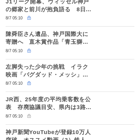
J1リーグ開幕、ヴィッセル神戸
の郷家と前川が抱負語る 8日、
敵地福岡で初戦
8/7 05:10
陳舜臣さん遺品、神戸国際大に
寄贈へ 直木賞作品「青玉獅子
香炉」原稿など 一部は一般公
8/7 05:10
開も予定
左脚失った少年の挑戦 イラク
映画「バグダッド・メッシ」
川西市出身の女性が日本上映実
8/7 05:10
現
JR西、25年度の平均乗客数を公
表 存廃協議目安、県内は3路線
5区間
8/7 05:10
神戸新聞YouTubeが登録10万人
突破 オススメ動画（3）鉄人28