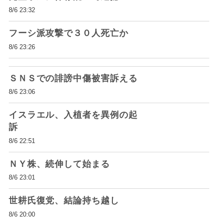
8/6 23:32
フーシ派攻撃で３０人死亡か
8/6 23:26
ＳＮＳでの誹謗中傷被害訴える
8/6 23:06
イスラエル、入植者を異例の起
訴
8/6 22:51
ＮＹ株、続伸して始まる
8/6 23:01
世耕氏復党、結論持ち越し
8/6 20:00