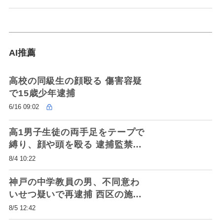
校標的に
AI推薦
高校の同級生の顔殴る 傷害容疑
で15歳少年逮捕
6/16 09:02
高1男子生徒の両手足をテープで
縛り、顔や頭を殴る 逮捕監禁な
どの疑いで17歳少年逮捕 神戸
8/4 10:22
神戸の中学教員の男、不同意わ
いせつ疑いで再逮捕 西区の施設
で少女に、「間違いない」と認
8/5 12:42
める