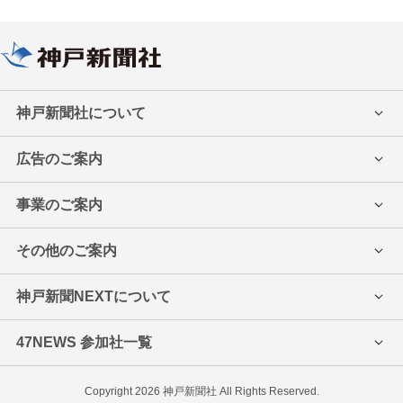
神戸新聞社について
会社案内
採用情報
広告のご案内
契約社員/アルバイト募集
紙面・ネット
ミントビジョン
事業のご案内
デジタルサイネージ
主催・後援一覧
行事の後援について
その他のご案内
地域パートナー宣言
著作物の二次利用
「発言」(紙面)への投稿
読者の報道写真
神戸新聞NEXTについて
写真販売のご案内
写真・動画の二次利用
ニュースポート(神戸新聞報道
神戸新聞社へのお問い合わせ
47NEWS 参加社一覧
法人向け情報配信のご案内
松方ホール音楽賞
神明あかふじ米少年野球
展示室)
新聞感想文コンクール
兵庫県オープンゴルフ
わが家のアイドル申込み
神戸新聞情報文化懇話会
Copyright 2026 神戸新聞社 All Rights Reserved.