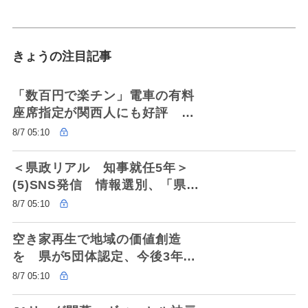
きょうの注目記事
「数百円で楽チン」電車の有料
座席指定が関西人にも好評 阪
急・阪神・近鉄・JRが導入 京
8/7 05:10
阪に追随
＜県政リアル 知事就任5年＞
(5)SNS発信 情報選別、「県民
の誤解招く」
8/7 05:10
空き家再生で地域の価値創造
を 県が5団体認定、今後3年間
の資金支援へ
8/7 05:10