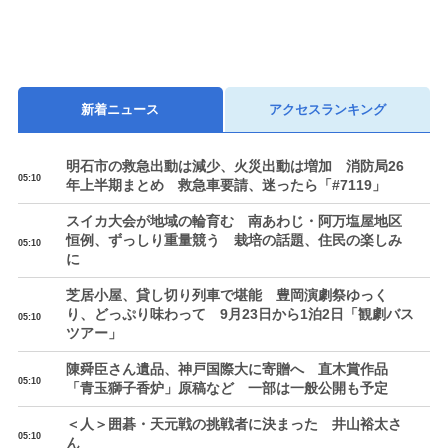
新着ニュース
アクセスランキング
明石市の救急出動は減少、火災出動は増加 消防局26
05:10
年上半期まとめ 救急車要請、迷ったら「#7119」
スイカ大会が地域の輪育む 南あわじ・阿万塩屋地区
恒例、ずっしり重量競う 栽培の話題、住民の楽しみ
05:10
に
芝居小屋、貸し切り列車で堪能 豊岡演劇祭ゆっく
り、どっぷり味わって 9月23日から1泊2日「観劇バス
05:10
ツアー」
陳舜臣さん遺品、神戸国際大に寄贈へ 直木賞作品
05:10
「青玉獅子香炉」原稿など 一部は一般公開も予定
＜人＞囲碁・天元戦の挑戦者に決まった 井山裕太さ
05:10
ん