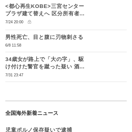
<都心再生KOBE>三宮センター
プラザ建て替えへ 区分所有者が
協議会設立
7/24 20:00
男性死亡、目と腹に刃物刺さる
6/8 11:58
34歳女が路上で「大の字」、駆
け付けた警官を蹴った疑い 酒飲
んだ状態、尼崎で現行犯逮捕
7/31 23:47
全国海外新着ニュース
児童ポルノ保存疑いで逮捕