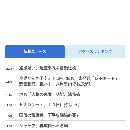
新着ニュース
アクセスランキング
盗撮疑い、巡査部長を書類送検
16:35
小児がんの子支える1杯、私も 米発祥「レモネード」
16:30
慈善販売 担い手、兵庫県内でも広がり
声も「人格の象徴」明記、法務省
16:25
Ｈ３ロケット、１０日に打ち上げ
16:20
国債の税優遇「丁寧な議論必要」
16:20
シャープ、再成長へ正念場
16:20