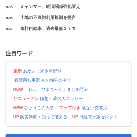
ミャンマー、経済関係強化訴え
16:15
土地の不適切利用規制を提言
16:09
食料自給率、過去最低３７％
16:04
台風１５号、北寄りに進む
16:04
公的年金の積立金、３０２兆円超
16:04
注目ワード
＜随想＞鳥山まこと 息子の短歌
16:00
更新
あかふじ米少年野球
ア大会、広島採火式に森保一監督
15:59
兵庫県知事選 あの熱狂の中で
長野知事選、９日投開票
15:54
NEW
「ねえ、ぴよちゃん」まとめ読み
東証続落、終値は７６円安
15:48
リニューアル
随想～著名人エッセー
国家公務員月給、１万５千円増に
15:48
NEW
ひょうごの人事
マップ付き
危ない交差点
岐阜の２遺体遺棄、３６歳女黙秘
UP
防災新聞＋知って備える
UP
日経電子版セレクト
15:38
衛星画像とＡＩで不動産担保点検
15:38