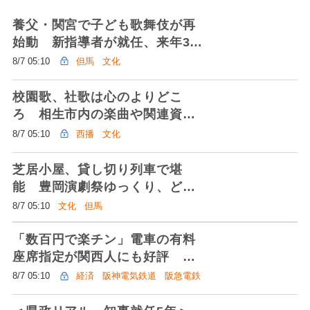
養父・関宮で子ども歌舞伎が再
始動 新指導者が就任、来年3月
に公演へ 児童「しっかり演じ
8/7 05:10
但馬
文化
たい」
校園歌、社歌は心のよりどこ
ろ 相生市内の楽曲や関連資料
80点、なぎさホールで展示
8/7 05:10
西播
文化
芝居小屋、貸し切り列車で堪
能 豊岡演劇祭ゆっくり、どっ
ぷり味わって 9月23日から1泊
8/7 05:10
文化
但馬
2日「観劇バスツアー」
「数百円で楽チン」電車の有料
座席指定が関西人にも好評 阪
急・阪神・近鉄・JRが導入 京
8/7 05:10
経済
阪神電気鉄道
阪急電鉄
阪に追随
ＪＲ西日本