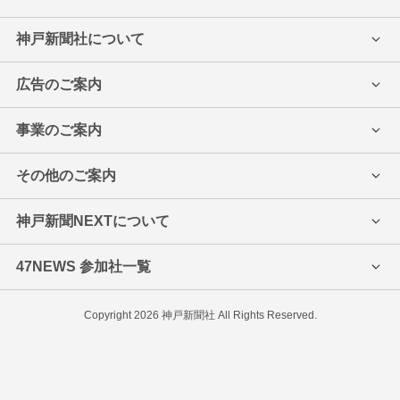
神戸新聞社について
会社案内
採用情報
広告のご案内
契約社員/アルバイト募集
紙面・ネット
ミントビジョン
事業のご案内
デジタルサイネージ
主催・後援一覧
行事の後援について
その他のご案内
地域パートナー宣言
著作物の二次利用
「発言」(紙面)への投稿
読者の報道写真
神戸新聞NEXTについて
写真販売のご案内
写真・動画の二次利用
ニュースポート(神戸新聞報道
神戸新聞社へのお問い合わせ
47NEWS 参加社一覧
法人向け情報配信のご案内
松方ホール音楽賞
神明あかふじ米少年野球
展示室)
新聞感想文コンクール
兵庫県オープンゴルフ
わが家のアイドル申込み
神戸新聞情報文化懇話会
Copyright 2026 神戸新聞社 All Rights Reserved.
こうべ全国洋舞コンクール
兵庫県学生ピアノコンクール
天元戦
王位戦