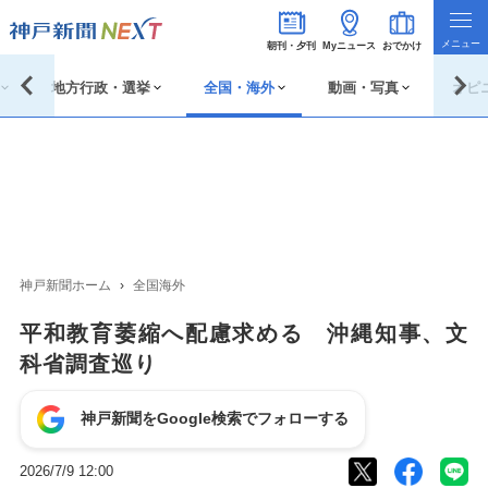
朝刊・夕刊
Myニュース
おでかけ
地方行政・選挙
全国・海外
動画・写真
オピ
神戸新聞ホーム
全国海外
平和教育萎縮へ配慮求める 沖縄知事、文
科省調査巡り
神戸新聞をGoogle検索でフォローする
2026/7/9 12:00