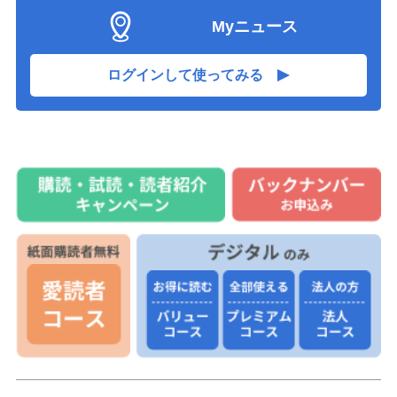
「不純な動機、研究続かず」
15:33
Myニュース
文科省、京都大に１９８億円助成
15:28
強い地震動、軟弱地盤で大被害に
15:28
ログインして使ってみる
北海道の大学生暴行死で無期懲役
15:28
トヨタ、特別手当１００万円に
15:23
地震当日パーティーで辞任の意向
15:18
サーチャージ、消費下押し圧力か
15:12
タイの学校で銃撃、複数死亡
15:07
メタに９００億円支払い命令
15:02
東京地検名乗る男から連絡、捜査費用名目で現金290万
15:01
円だまし取られる 79歳女性が詐欺被害 神戸
神戸新聞YouTubeが登録10万人突破 オススメ動画
15:00
（4） 神戸体操、笑いヨガ、陸上自衛隊の歌姫…
奈良の大仏、夏にすっきり
14:57