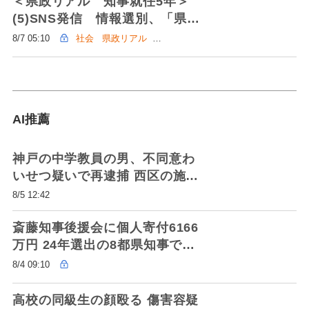
＜県政リアル 知事就任5年＞
(5)SNS発信 情報選別、「県民
の誤解招く」
8/7 05:10
社会
県政リアル
再負託 斎藤県政
AI推薦
神戸の中学教員の男、不同意わ
いせつ疑いで再逮捕 西区の施設
で少女に、「間違いない」と認
8/5 12:42
める
斎藤知事後援会に個人寄付6166
万円 24年選出の8都県知事で最
高額 県外からの寄付も最多 収支
8/4 09:10
報告書比較
高校の同級生の顔殴る 傷害容疑