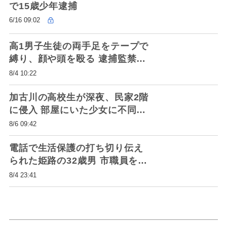
で15歳少年逮捕
6/16 09:02
高1男子生徒の両手足をテープで
縛り、顔や頭を殴る 逮捕監禁な
どの疑いで17歳少年逮捕 神戸
8/4 10:22
加古川の高校生が深夜、民家2階
に侵入 部屋にいた少女に不同意
わいせつ疑いで逮捕
8/6 09:42
電話で生活保護の打ち切り伝え
られた姫路の32歳男 市職員を脅
すなどした疑いで逮捕
8/4 23:41