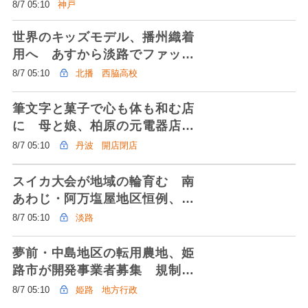
八月八日」に合わせ 金色の双
8/7 05:10
神戸
龍を力強く表現
世界のキッズモデル、播州織着
用へ あすから淡路でファッシ
ョンイベント 西脇高生が20着
8/7 05:10
北播
西脇高校
提供
筆文字と菓子で心も体も和む店
に 母と娘、柏原の元電器店改
装しオープン 世代超え、ほっ
8/7 05:10
丹波
開店閉店
こりと
スイカ大会が地域の輪育む 南
あわじ・阿万塩屋地区恒例、ず
っしり重量競う 栽培の話題、
8/7 05:10
淡路
住民の楽しみに
夢前・中島地区の転用農地、姫
路市が開発事業者募集 規制緩
和、工場や倉庫など想定
8/7 05:10
姫路
地方行政