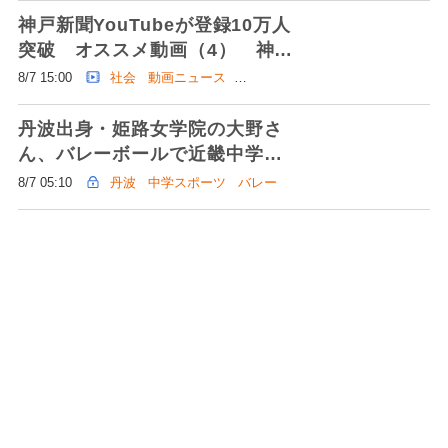
神戸新聞YouTubeが登録10万人
突破 オススメ動画（4） 神戸
体操、笑いヨガ、陸上自衛隊の
8/7 15:00
社会
動画ニュース
歌姫…
神戸新聞社
丹波出身・姫路女学院の大野さ
ん、バレーボールで近畿中学総
体へ 「家族への感謝をプレー
8/7 05:10
丹波
中学スポーツ
バレー
に」